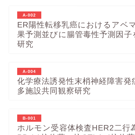
A-002
ER陽性転移乳癌におけるアベ
果予測並びに腸管毒性予測因子
研究
A-004
化学療法誘発性末梢神経障害発
多施設共同観察研究
B-001
ホルモン受容体検査HER2二行