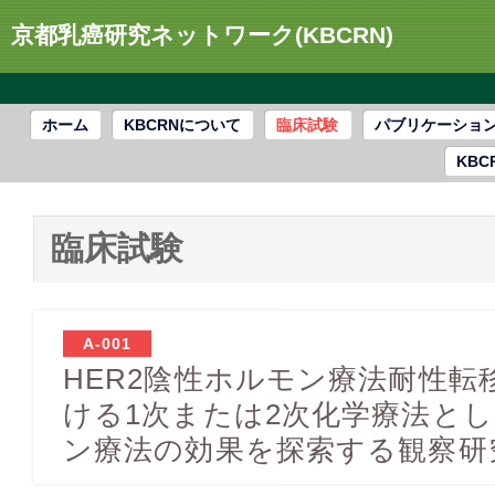
京都乳癌研究ネットワーク(KBCRN)
ホーム
KBCRNについて
臨床試験
パブリケーショ
KBC
臨床試験
A-001
HER2陰性ホルモン療法耐性転
ける1次または2次化学療法と
ン療法の効果を探索する観察研