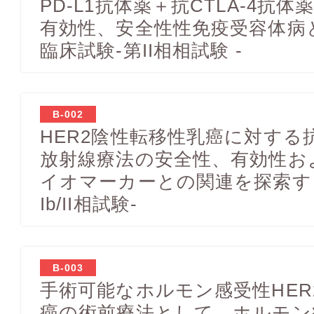
PD-L1抗体薬＋抗CTLA-4抗
有効性、安全性性免疫受容体病
臨床試験-第II相相試験 -
B-002
HER2陰性転移性乳癌に対する抗
放射線療法の安全性、有効性お
イオマーカーとの関連を探索する
Ib/II相試験-
B-003
手術可能なホルモン感受性HER
癌の術前療法として，ホルモン