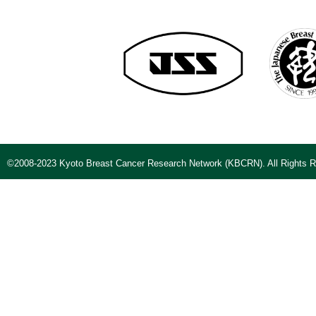
©2008-2023 Kyoto Breast Cancer Research Network (KBCRN). All Rights R